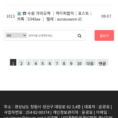
☎️ 수원 가라오케 ｜하이퍼블릭｜호스트｜
1013
08-07
카톡 : 5343aa ｜ 텔레 : aurasuwon ☑️
글쓰기
1
2
3
4
5
6
7
8
9
10
다음
맨끝
주소 : 경상남도 창원시 성산구 대암로 62 3,4층 | 대표자 : 윤광호 |
사업자번호 : 254-82-00374 | 개인정보관리자 : 윤광호 | 이메일 :
youjinsnc@daum.net | 상호명 : (사)대한민국경비협회 경남지방