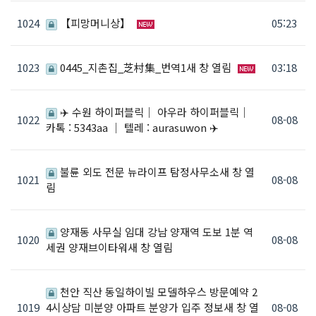
1024
【피망머니상】
05:23
1023
0445_지촌집_芝村集_번역1새 창 열림
03:18
✈️ 수원 하이퍼블릭｜ 아우라 하이퍼블릭｜
1022
08-08
카톡 : 5343aa ｜ 텔레 : aurasuwon ✈️
불륜 외도 전문 뉴라이프 탐정사무소새 창 열
1021
08-08
림
양재동 사무실 임대 강남 양재역 도보 1분 역
1020
08-08
세권 양재브이타워새 창 열림
천안 직산 동일하이빌 모델하우스 방문예약 2
1019
4시상담 미분양 아파트 분양가 입주 정보새 창 열
08-08