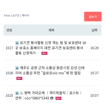
Total 1,027건
1 페이지
글쓰기
번호
제목
날짜
유기견 봉사활동 신청 하는 법 및 보호센터 16
1027
곳 보호소 홈페이지 대전 유기견 보호센터 봉사
16:20
활동 신청하기…
제주도 공항 근처 소품샵 동문시장 감성 인테
1026
리어 소품샵 추천 "슬로모slo-mo"새 창 열림
10:37
⚠️ 평택 가라오케 ｜하이퍼블릭｜호스트｜
1025
10:07
연락 : o1o*5863*5343 ☎️