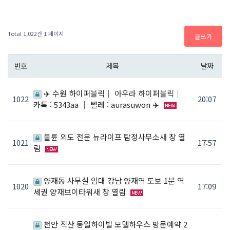
Total 1,022건
1 페이지
글쓰기
번호
제목
날짜
✈️ 수원 하이퍼블릭｜ 아우라 하이퍼블릭｜
1022
20:07
카톡 : 5343aa ｜ 텔레 : aurasuwon ✈️
불륜 외도 전문 뉴라이프 탐정사무소새 창 열
1021
17:57
림
양재동 사무실 임대 강남 양재역 도보 1분 역
1020
17:09
세권 양재브이타워새 창 열림
천안 직산 동일하이빌 모델하우스 방문예약 2