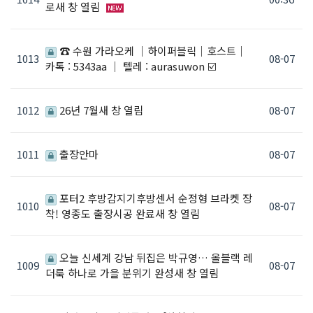
로새 창 열림
☎️ 수원 가라오케 ｜하이퍼블릭｜호스트｜
1013
08-07
카톡 : 5343aa ｜ 텔레 : aurasuwon ☑️
1012
26년 7월새 창 열림
08-07
1011
출장안마
08-07
포터2 후방감지기후방센서 순정형 브라켓 장
1010
08-07
착! 영종도 출장시공 완료새 창 열림
오늘 신세계 강남 뒤집은 박규영… 올블랙 레
1009
08-07
더룩 하나로 가을 분위기 완성새 창 열림