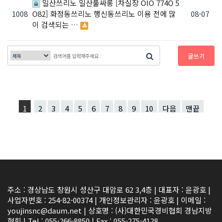
일산쓰리노 일산풀싸롱 [차실장 OlO 774O 5
1008
O82] 화정동쓰리노 행신동쓰리노 이용 전에 많
08-07
이 검색되는 …
글쓰기
1
2
3
4
5
6
7
8
9
10
다음
맨끝
주소 : 경상남도 창원시 성산구 대암로 62 3,4층 | 대표자 : 윤광호 |
사업자번호 : 254-82-00374 | 개인정보관리자 : 윤광호 | 이메일 :
youjinsnc@daum.net | 상호명 : (사)대한민국경비협회 경남지방
협회 | Tel : 055-266-8850 | Fax : 055-275-4128