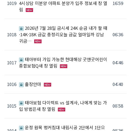
1019
4시상담 미분양 아파트 분양가 입주 정보새 창 열
16:59
림
2026년 7월 28일 금시세 24K 순금 내가 팔 때
1018
·14K·18K 금값 총정리오늘 금값 얼마일까 강남
06:36
귀금…
태아부터 가입 가능한 현대해상 굿앤굿어린이
1017
04:46
종합보험Q새 창 열림
1016
출장안마
04:40
태아보험 다이렉트 vs 설계사, 나에게 맞는 가
1015
00:58
입 방법은새 창 열림
운정 원목 벙커침대 내림시공 2단에서 1단으
1014
00:36