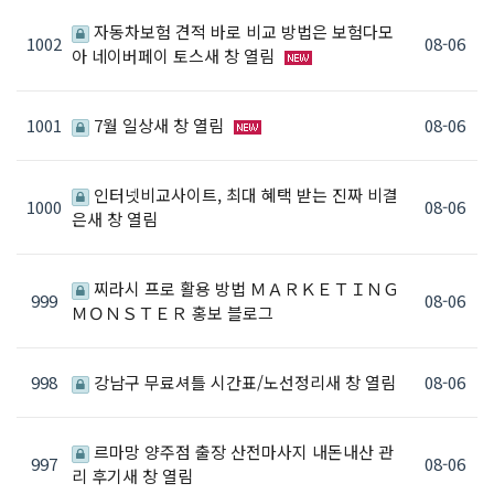
자동차보험 견적 바로 비교 방법은 보험다모
1002
08-06
아 네이버페이 토스새 창 열림
1001
7월 일상새 창 열림
08-06
인터넷비교사이트, 최대 혜택 받는 진짜 비결
1000
08-06
은새 창 열림
찌라시 프로 활용 방법 ＭＡＲＫＥＴＩＮＧ
999
08-06
ＭＯＮＳＴＥＲ 홍보 블로그
998
강남구 무료셔틀 시간표/노선정리새 창 열림
08-06
르마망 양주점 출장 산전마사지 내돈내산 관
997
08-06
리 후기새 창 열림