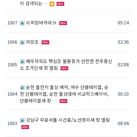
이 검색되는 …
1007
∈피망바카라∋
05:14
1006
피망조
02:36
배우자외도 핵심은 불륜증거 안전한 전주흥신
1005
02:08
소 조가인새 창 열림
순천 돌잔치 돌상 예약, 여수 단봄테이블, 순
1004
천 단봄테이블, 순천 돌상대여 비교럭스베이비,
00:10
단봄테이블새 창 …
강남구 무료셔틀 시간표/노선정리새 창 열림
1003
08-06