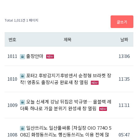
Total 1,011건
1 페이지
글쓰기
번호
제목
날짜
1011
출장안마
13:06
포터2 후방감지기후방센서 순정형 브라켓 장
1010
11:35
착! 영종도 출장시공 완료새 창 열림
오늘 신세계 강남 뒤집은 박규영… 올블랙 레
1009
11:11
더룩 하나로 가을 분위기 완성새 창 열림
일산쓰리노 일산풀싸롱 [차실장 OlO 774O 5
1008
O82] 화정동쓰리노 행신동쓰리노 이용 전에 많
05:47